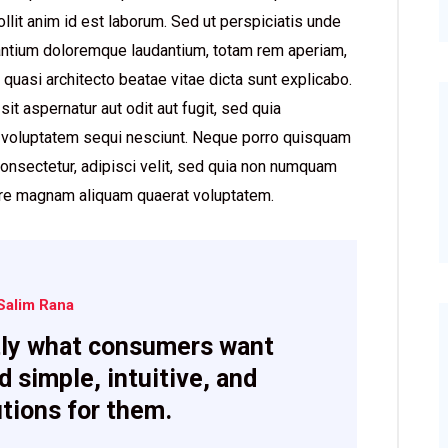
ollit anim id est laborum. Sed ut perspiciatis unde
santium doloremque laudantium, totam rem aperiam,
t quasi architecto beatae vitae dicta sunt explicabo.
t aspernatur aut odit aut fugit, sed quia
 voluptatem sequi nesciunt. Neque porro quisquam
consectetur, adipisci velit, sed quia non numquam
lore magnam aliquam quaerat voluptatem.
Salim Rana
ly what consumers want
d simple, intuitive, and
utions for them.