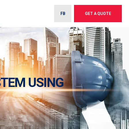
FB
GET A QUOTE
TEM USING