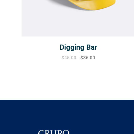
Digging Bar
$
45.00
$
36.00