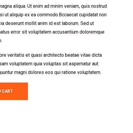
 magna aliqua. Ut enim ad minim veniam, quis nostrud
nisi ut aliquip ex ea commodo.Bccaecat cupidatat non
icia deserunt mollit anim id est laborum. Sed ut
natus error sit voluptatem accusantium doloremque
.
re veritatis et quasi architecto beatae vitae dicta
am voluptatem quia voluptas sit aspernatur aut
quuntur magni dolores eos qui ratione voluptatem.
O CART